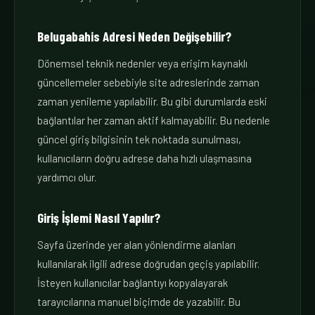
Belugabahis Adresi Neden Değişebilir?
Dönemsel teknik nedenler veya erişim kaynaklı
güncellemeler sebebiyle site adreslerinde zaman
zaman yenileme yapılabilir. Bu gibi durumlarda eski
bağlantılar her zaman aktif kalmayabilir. Bu nedenle
güncel giriş bilgisinin tek noktada sunulması,
kullanıcıların doğru adrese daha hızlı ulaşmasına
yardımcı olur.
Giriş İşlemi Nasıl Yapılır?
Sayfa üzerinde yer alan yönlendirme alanları
kullanılarak ilgili adrese doğrudan geçiş yapılabilir.
İsteyen kullanıcılar bağlantıyı kopyalayarak
tarayıcılarına manuel biçimde de yazabilir. Bu