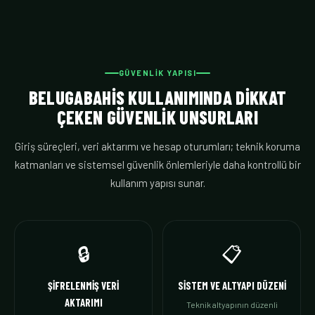
GÜVENLIK YAPISI
BELUGABAHIS KULLANIMINDA DIKKAT
ÇEKEN GÜVENLIK UNSURLARI
Giriş süreçleri, veri aktarımı ve hesap oturumları; teknik koruma
katmanları ve sistemsel güvenlik önlemleriyle daha kontrollü bir
kullanım yapısı sunar.
🔒
📋
ŞIFRELENMIŞ VERI
SISTEM VE ALTYAPI DÜZENI
AKTARIMI
Teknik altyapının düzenli