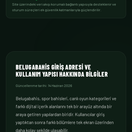
Site üzerindeki veri akışı korumalı bağlantı yapısıyla desteklenir ve
oturum süreçleri ek güvenlik katmanlarıyla güçlendirilir.
BELUGABAHIS GIRIŞ ADRESI VE
KULLANIM YAPISI HAKKINDA BILGILER
Güncellenme tarihi:
14 Haziran 2026
Belugabahis, spor bahisleri, canlı oyun kategorileri ve
farklı dijital içerik alanlarını tek bir arayüz altında bir
araya getiren yapılardan biridir. Kullanıcılar giriş
yaptıktan sonra farklı bölümlere tek ekran üzerinden
daha kolay şekilde ulaşabilir.