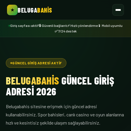
BELUGA
BAHIS
★
Giriş sayfası aktif
🔒 Güvenli bağlantı
⚡ Hızlı yönlendirme
📱 Mobil uyumlu
✅ 7/24 destek
GÜNCEL GIRIŞ ADRESI AKTIF
BELUGABAHIS
GÜNCEL GIRIŞ
ADRESI 2026
Belugabahis sitesine erişmek için güncel adresi
kullanabilirsiniz. Spor bahisleri, canlı casino ve oyun alanlarına
hızlı ve kesintisiz şekilde ulaşım sağlayabilirsiniz.