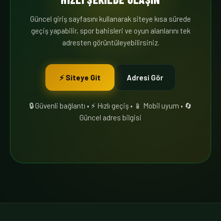
Güncel giriş sayfasını kullanarak siteye kısa sürede
geçiş yapabilir, spor bahisleri ve oyun alanlarını tek
adresten görüntüleyebilirsiniz.
⚡ Siteye Git
Adresi Gör
🔒 Güvenli bağlantı • ⚡ Hızlı geçiş • 📱 Mobil uyum • 🔄
Güncel adres bilgisi